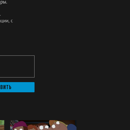
еры.
.
ции, с
авить