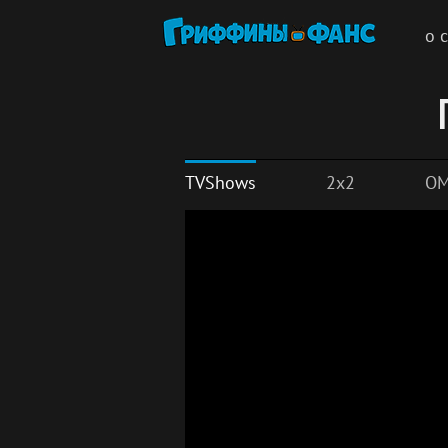
о 
TVShows
2x2
OM