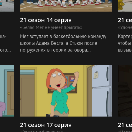
21 сезон 14 серия
21 с
«Белая Мег не умеет прыгать»
«Удоч
ца-
Мег вступает в баскетбольную команду
Карте
школы Адама Веста, а Стьюи после
чтобы
ого
погружения в теории заговора
вызыв
сталкивается с появлением нескольких
личностей.
21 сезон 17 серия
21 с
«Эпизод с бутылкой»
«Челов