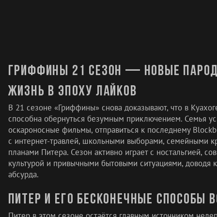
Гриффины 21 сезон — новые парод
жизнь в эпоху лайков
В 21 сезоне «Гриффины» снова доказывают, что в Куахог
способна обернуться безумным приключением. Семья ус
оскароносные фильмы, отправиться к последнему Blockbu
с интернет-травлей, школьными выборами, семейными 
планами Питера. Сезон активно играет с ностальгией, с
культурой и привычными бытовыми ситуациями, доводя 
абсурда.
Питер и его бесконечные способы в
Питер в этом сезоне остаётся главным источником неле