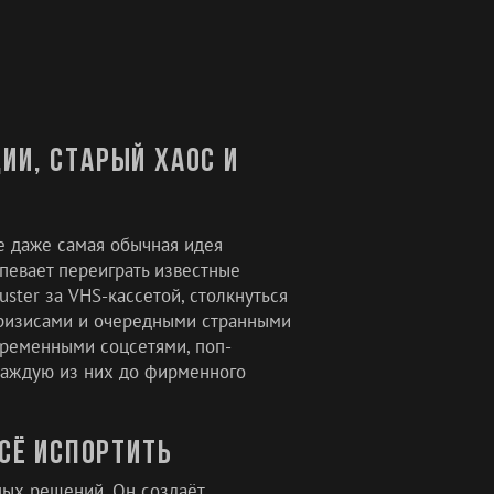
ии, старый хаос и
е даже самая обычная идея
певает переиграть известные
ster за VHS-кассетой, столкнуться
кризисами и очередными странными
овременными соцсетями, поп-
каждую из них до фирменного
сё испортить
пых решений. Он создаёт