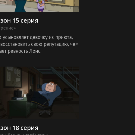
езон 15 серия
ерение»
р усыновляет девочку из приюта,
 восстановить свою репутацию, чем
ает ревность Лоис.
езон 18 серия
ек-бочка и грабитель»