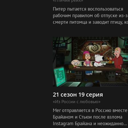
Питер пытается воспользоваться
рабочим правилом об отпуске из-з
смерти питомца и заводит птицу, к
то принадлежавшую Гитлеру, а Ст
заставляет Брайана отказаться от
писательс
21 сезон 19 серия
«Из России с любовью»
Мег отправляется в Россию вместе
Брайаном и Стьюи после взлома
Instagram Брайана и неожиданно