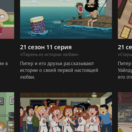
21 сезон 11 серия
21 с
«Парень из истории любви»
«Стары
ми в
Питер и его друзья рассказывают
Питер
истории о своей первой настоящей
Уайлду
любви.
его от