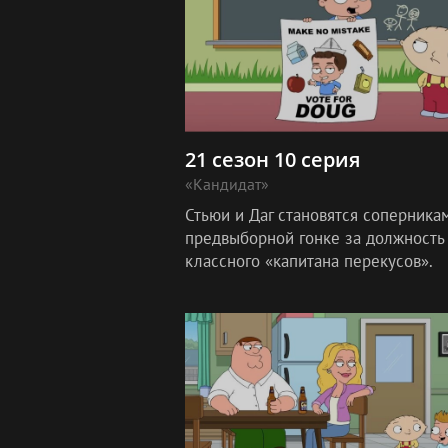
21 сезон 10 серия
«Кандидат»
Стьюи и Даг становятся соперника
предвыборной гонке за должность
классного «капитана перекусов».