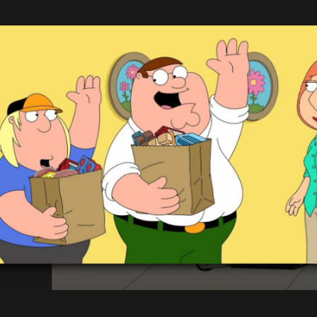
а Лоис
Шепарду в съёмках взрослых фильмов в
школе Адама Веста под видом вне