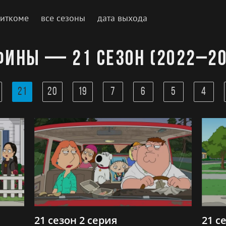
ситкоме
все сезоны
дата выхода
ины — 21 сезон (2022–20
21
20
19
7
6
5
4
21 сезон 2 серия
21 с