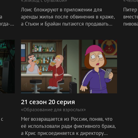
Лоис блокируют в приложении для
Питер
а
аренды жилья после обвинения в краже,
вмест
огда-
а Стьюи и Брайан пытаются продавать
пивов
ьюи
ириски с морской солью от двери к
закрыт
двери.
зараб
выход
21 сезон 20 серия
«Образование для взрослых»
 с
Мег возвращается из России, поняв, что
её использовали ради фиктивного брака,
а Крис присоединяется к директору