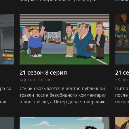
са.
должность на пивоварне.
копию
семьёй
21 сезон 8 серия
21 с
«Достать Стьюи»
«Карн
ра во
Стьюи оказывается в центре публичной
Питер
травли после безобидного комментария
после 
Лоис
о поп-звезде, а Питер делает операцию
покол
по уменьшению желудка и начинает
встреч
радоваться избытку кожи.
вскоре