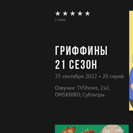
понимает, что хочет остаться там, 
снова чувствует себя затравленной
подростко
1 голос
Гриффины
21 сезон
25 сентября 2022 • 20 серий
Озвучки: TVShows, 2x2,
OMSKBIRD, Субтитры