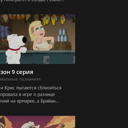
, чтобы та проводила время с
, пока он развлекается сам.
езон 9 серия
авальные познания»
 и Крис пытаются сблизиться
провала в игре о разнице
ений на ярмарке, а Брайан
ается с работницей карнавала и
 ищет способ с ней расстаться.