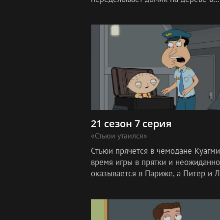
надежде впечатлить Брайана и Кри
21 сезон 7 серия
«Стьюи утаился»
Стьюи прячется в чемодане Куагми
время игры в прятки и неожиданно
оказывается в Париже, а Питер и 
едут в Вермонт, где Лоис...