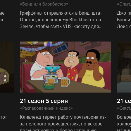
«Бенд или блокбастер»
«Опыт
ые
Гриффины отправляются в Бенд, штат
Джо п
в:
Орегон, к последнему Blockbuster на
Бонни 
Земле, чтобы взять VHS-кассету для
Лоис 
семейного киновечера.
подар
увлек
21 сезон 5 серия
21 с
«Распакованный индекс»
«Счаст
тот
Кливленд теряет работу почтальона из-
Во вр
за нелепого происшествия, но вскоре
хэлло
получает новую и более успешную
машин