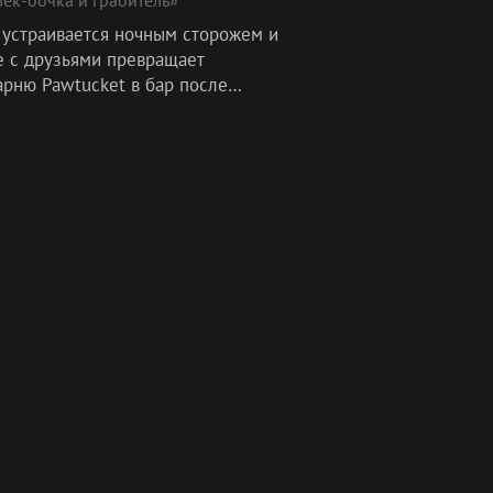
 устраивается ночным сторожем и
е с друзьями превращает
арню Pawtucket в бар после
ия, а план Стьюи и Брайана
отать на «найденной собаке»
ит из-под к