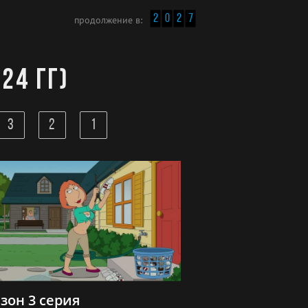
2
0
2
7
продолжение в:
24 гг)
3
2
1
езон 3 серия