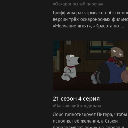
«Оскароносный парень»
Гриффины разыгрывают собственн
версии трёх оскароносных фильмо
«Молчание ягнят», «Красота по-
американски» и «Форрест Гамп».
21 сезон 4 серия
«Чавкающий кандидат»
Лоис гипнотизирует Питера, чтобы 
исполнял её желания, а Стьюи
переделывает домик на дереве в