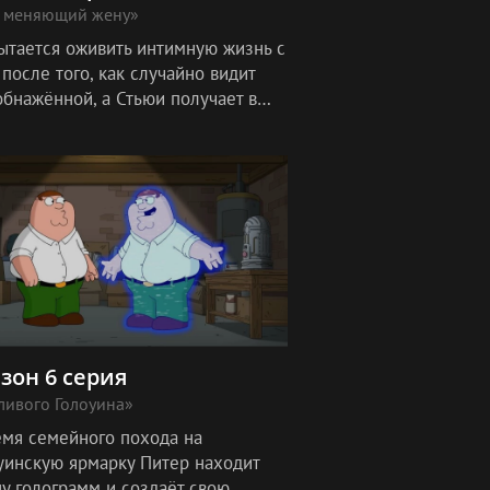
, меняющий жену»
ытается оживить интимную жизнь с
после того, как случайно видит
обнажённой, а Стьюи получает в
ок электрический внедорожник и
ается образом жизни владельц
езон 6 серия
ливого Голоуина»
емя семейного похода на
уинскую ярмарку Питер находит
у голограмм и создаёт свою