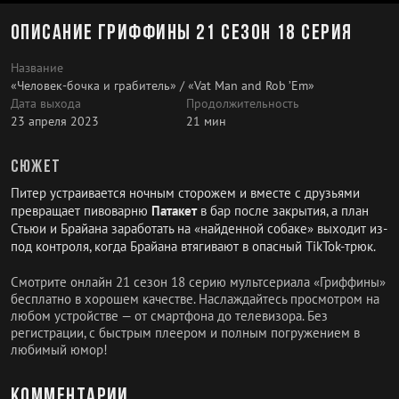
Описание Гриффины 21 сезон 18 серия
Название
«Человек-бочка и грабитель» / «Vat Man and Rob ’Em»
Дата выхода
Продолжительность
23 апреля 2023
21 мин
Сюжет
Питер устраивается ночным сторожем и вместе с друзьями
превращает пивоварню
Патакет
в бар после закрытия, а план
Стьюи и Брайана заработать на «найденной собаке» выходит из-
под контроля, когда Брайана втягивают в опасный TikTok-трюк.
Смотрите онлайн 21 сезон 18 серию мультсериала «Гриффины»
бесплатно в хорошем качестве. Наслаждайтесь просмотром на
любом устройстве — от смартфона до телевизора. Без
регистрации, с быстрым плеером и полным погружением в
любимый юмор!
Комментарии