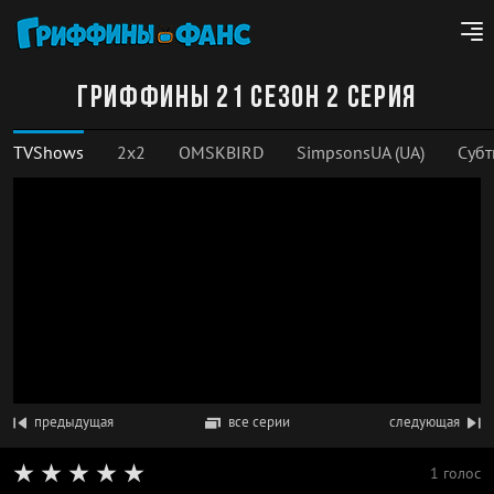
Гриффины 21 сезон 2 серия
TVShows
2x2
OMSKBIRD
SimpsonsUA (UA)
Субт
предыдущая
все серии
следующая
1 голос