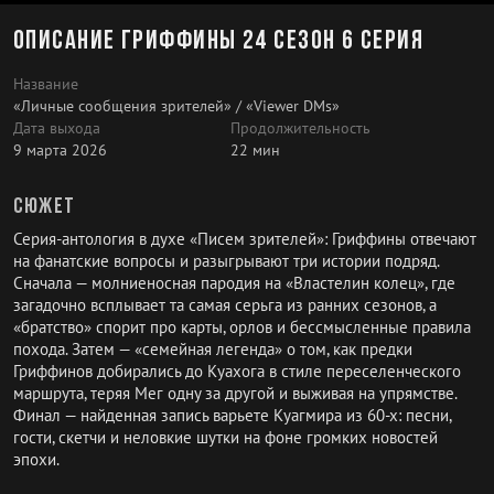
Описание Гриффины 24 сезон 6 серия
Название
«Личные сообщения зрителей» / «Viewer DMs»
Дата выхода
Продолжительность
9 марта 2026
22 мин
Сюжет
Серия-антология в духе «Писем зрителей»: Гриффины отвечают
на фанатские вопросы и разыгрывают три истории подряд.
Сначала — молниеносная пародия на «Властелин колец», где
загадочно всплывает та самая серьга из ранних сезонов, а
«братство» спорит про карты, орлов и бессмысленные правила
похода. Затем — «семейная легенда» о том, как предки
Гриффинов добирались до Куахога в стиле переселенческого
маршрута, теряя Мег одну за другой и выживая на упрямстве.
Финал — найденная запись варьете Куагмира из 60-х: песни,
гости, скетчи и неловкие шутки на фоне громких новостей
эпохи.