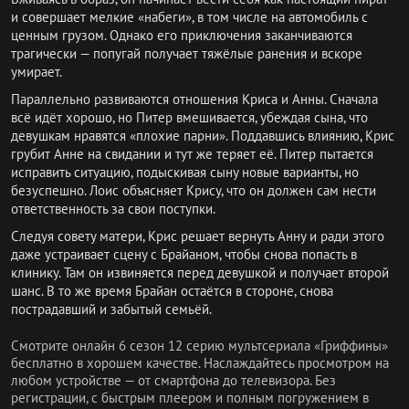
и совершает мелкие «набеги», в том числе на автомобиль с
ценным грузом. Однако его приключения заканчиваются
трагически — попугай получает тяжёлые ранения и вскоре
умирает.
Параллельно развиваются отношения Криса и Анны. Сначала
всё идёт хорошо, но Питер вмешивается, убеждая сына, что
девушкам нравятся «плохие парни». Поддавшись влиянию, Крис
грубит Анне на свидании и тут же теряет её. Питер пытается
исправить ситуацию, подыскивая сыну новые варианты, но
безуспешно. Лоис объясняет Крису, что он должен сам нести
ответственность за свои поступки.
Следуя совету матери, Крис решает вернуть Анну и ради этого
даже устраивает сцену с Брайаном, чтобы снова попасть в
клинику. Там он извиняется перед девушкой и получает второй
шанс. В то же время Брайан остаётся в стороне, снова
пострадавший и забытый семьёй.
Смотрите онлайн 6 сезон 12 серию мультсериала «Гриффины»
бесплатно в хорошем качестве. Наслаждайтесь просмотром на
любом устройстве — от смартфона до телевизора. Без
регистрации, с быстрым плеером и полным погружением в