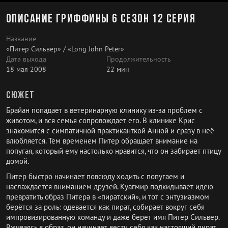
Описание Гриффины 6 сезон 12 серия
Название
«Питер Сильвер» / «Long John Peter»
Дата выхода
Продолжительность
18 мая 2008
22 мин
Сюжет
Брайан попадает в ветеринарную клинику из-за проблем с
животом, и вся семья сопровождает его. В клинике Крис
знакомится с симпатичной практиканткой Анной и сразу в неё
влюбляется. Тем временем Питер обращает внимание на
попугая, который ему настолько нравится, что он забирает птицу
домой.
Питер быстро начинает повсюду ходить с попугаем и
наслаждается вниманием друзей. Куагмир подкидывает идею
превратить образ Питера в «пиратский», и тот с энтузиазмом
берётся за роль: одевается как пират, собирает вокруг себя
импровизированную команду и даже берёт имя Питер Сильвер.
Вживаясь в образ, он начинает вести себя как настоящий пират