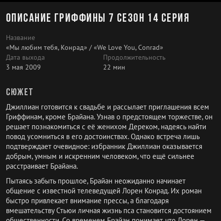
Описание Гриффины 7 сезон 14 серия
Название
«Мы любим тебя, Конрад» / «We Love You, Conrad»
Дата выхода
Продолжительность
3 мая 2009
22 мин
Сюжет
Джиллиан готовится к свадьбе и рассылает приглашения всем
Гриффинам, кроме Брайана. Узнав о предстоящем торжестве, он
решает познакомиться с её женихом Дереком, надеясь найти
повод усомниться в его достоинствах. Однако встреча лишь
подтверждает очевидное: избранник Джиллиан оказывается
добрым, умным и искренним человеком, что ещё сильнее
расстраивает Брайана.
Пытаясь забыть прошлое, Брайан неожиданно начинает
общение с известной телеведущей Лорен Конрад. Их роман
быстро привлекает внимание прессы, а благодаря
вмешательству Стьюи личная жизнь пса становится достоянием
общественности. Со временем Брайан понимает, что Лорен —