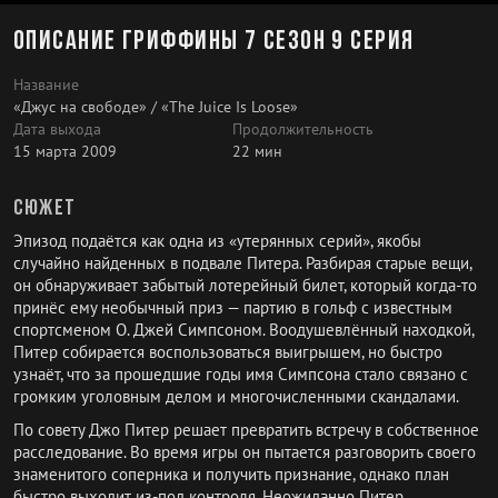
Описание Гриффины 7 сезон 9 серия
Название
«Джус на свободе» / «The Juice Is Loose»
Дата выхода
Продолжительность
15 марта 2009
22 мин
Сюжет
Эпизод подаётся как одна из «утерянных серий», якобы
случайно найденных в подвале Питера. Разбирая старые вещи,
он обнаруживает забытый лотерейный билет, который когда-то
принёс ему необычный приз — партию в гольф с известным
спортсменом О. Джей Симпсоном. Воодушевлённый находкой,
Питер собирается воспользоваться выигрышем, но быстро
узнаёт, что за прошедшие годы имя Симпсона стало связано с
громким уголовным делом и многочисленными скандалами.
По совету Джо Питер решает превратить встречу в собственное
расследование. Во время игры он пытается разговорить своего
знаменитого соперника и получить признание, однако план
быстро выходит из-под контроля. Неожиданно Питер