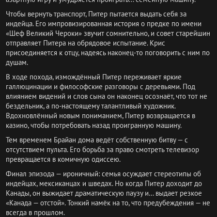
Чтобы вернуть транспорт, Питер пытается выдать себя за
индейца. Его импровизированная история о предке по имени
«Шеф Великий Чероки» звучит сомнительно, и совет старейшин
отправляет Питера на обрядовое испытание. Крис
присоединяется к отцу, надеясь наконец-то поговорить с ним по
душам.
В ходе похода, измождённый Питер переживает яркие
галлюцинации и философские разговоры с деревьями. Под
влиянием видений и слов сына он наконец осознаёт, что тот не
бездельник, а по-настоящему талантливый художник.
Вдохновлённый новым пониманием, Питер возвращается в
казино, чтобы потребовать назад проигранную машину.
Тем временем Брайан дома ведёт собственную битву — с
отсутствием пульта. Его борьба за право смотреть телевизор
превращается в комичную одиссею.
Финал эпизода — ироничный: семья осуждает стереотипы об
индейцах, мексиканцах и шведах. Но когда Питер доходит до
Канады, он выжидает драматическую паузу и… выдает резкое
«Канада — отстой». Тонкий намёк на то, что предубеждения — не
всегда в прошлом.