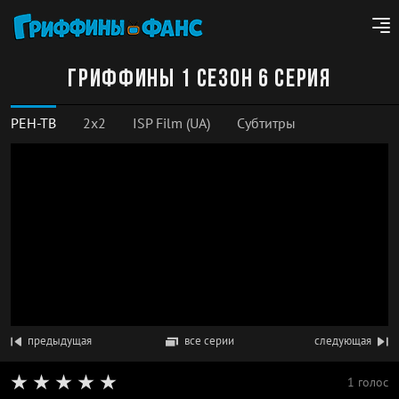
Гриффины 1 сезон 6 серия
РЕН-ТВ
2x2
ISP Film (UA)
Субтитры
предыдущая
все серии
следующая
1 голос