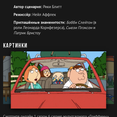
Автор сценария:
Рики Блитт
Режиссёр:
Нейл Аффлек
Приглашённые знаменитости:
Бобби Слейтон
(в
роли Леонарда Корнфезерса),
Сьюзи Плэксон
и
Патрик Бристоу
Картинки
Смотрите онлайн 1 сезон 6 серию мультсериала «Гриффины»