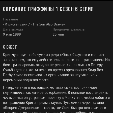
Описание Гриффины 1 сезон 6 серия
Название
«И рисует сын» / «The Son Also Draws»
Дата выхода
Продолжительность
9 мая 1999
23 мин
Сюжет
Крис чувствует себя чужим среди «Юных Скаутов» и мечтает
заняться тем, что ему действительно нравится — рисованием. Но
боясь разочаровать отца, он не решается признаться Питеру.
Судьба делает это за него: во время соревнования Soap Box
Derby Криса исключают из организации за неуважение к
церемонии поднятия флага.
Питер, не зная о настоящих мотивах сына, воспринимает
случившееся как личное оскорбление. В попытке восстановить
честь семьи он устраивает поездку в Манхэттен, чтобы добиться
возвращения Криса в ряды скаутов. Путь лежит через казино
«Дворец Джеронимо» — место, где Лоис быстро втягивается в
азартную игру и умудряется проиграть... семейную машину.