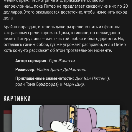
мелких краж. Несмотря на это, присяжные остаются
непреклонны… пока Питер не предлагает каждому из них по 20
долларов. Этого оказывается достаточно, чтобы изменить исход
дела.
Брайан оправдан, и теперь даже разрешено пить из фонтана —
как равному среди горожан. Дома, в тишине, он неожиданно
лижет Питеру лицо — жест чистой любви и благодарности. Но,
оставаясь самим собой, тут же угрожает расправой, если Питер
хоть кому-то расскажет об этом трогательном моменте.
Автор сценария:
Гэри Жанетти
Режиссёр:
Майкл Данте ДиМартино
.
Приглашённые знаменитости:
Дик Вэн Пэттен
(в
роли Тома Брэдфорда) и
Мэри Щир
.
Картинки