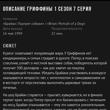
Описание Гриффины 1 сезон 7 серия
Название
«Брайан: Портрет собаки» / «Brian: Portrait of a Dog»
Дата выхода
Продолжительность
16 мая 1999
22 мин
Сюжет
Куахог охватывает изнуряющая жара. У Гриффинов нет
кондиционера, и семья страдает в духоте. Питер, в поисках
спасения, узнаёт о местной выставке собак, победитель которой
получит 500 долларов — как раз хватит на покупку
охлаждающей техники. Убедить Брайана участвовать в конкурсе
оказывается непросто: пёс с интеллектом и самоуважением не
в восторге от перспективы выполнять цирковые трюки за
печенье.
На шоу Брайан старается — прыгает, кувыркается, но в финале
терпит крах: когда Питер просит его балансировать с печеньем
на носу, Брайан отказывается — ему это кажется унизительным.
Разочарованный, он срывается, заявляя, что не будет играть роль