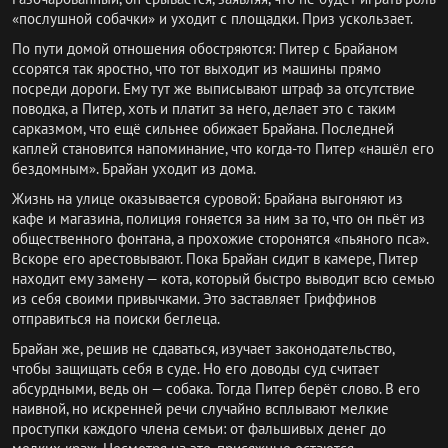
«послушной собачки» и уходит с площадки. Приз ускользает.
По пути домой отношения обостряются: Питер с Брайаном
ссорятся так яростно, что тот выходит из машины прямо
посреди дороги. Ему тут же выписывают штраф за отсутствие
поводка, а Питер, хоть и платит за него, делает это с таким
сарказмом, что ещё сильнее обижает Брайана. Последней
каплей становится напоминание, что когда-то Питер «нашёл его
бездомным». Брайан уходит из дома.
Жизнь на улице оказывается суровой: Брайана выгоняют из
кафе и магазина, полиция гоняется за ним за то, что он пьёт из
общественного фонтана, а прохожие сторонятся «пьяного пса».
Вскоре его арестовывают. Пока Брайан сидит в камере, Питер
находит ему замену — кота, который быстро выводит всю семью
из себя своими привычками. Это заставляет Гриффинов
отправиться на поиски беглеца.
Брайан же, решив не сдаваться, изучает законодательство,
чтобы защищать себя в суде. Но его доводы суд считает
абсурдными, ведь он — собака. Тогда Питер берёт слово. В его
наивной, но искренней речи случайно всплывают мелкие
проступки каждого члена семьи: от фальшивых денег до