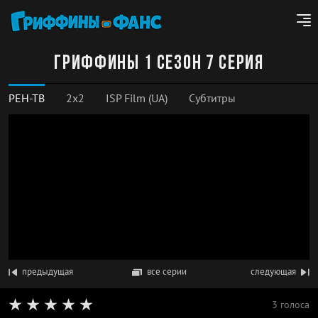
Гриффины 1 сезон 7 серия
РЕН-ТВ
2x2
ISP Film (UA)
Субтитры
предыдущая
все серии
следующая
3 голоса