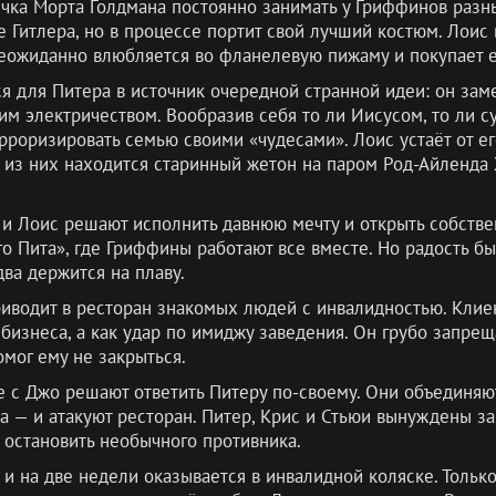
чка Морта Голдмана постоянно занимать у Гриффинов разны
е Гитлера, но в процессе портит свой лучший костюм. Лоис 
еожиданно влюбляется во фланелевую пижаму и покупает е
 для Питера в источник очередной странной идеи: он замеч
м электричеством. Вообразив себя то ли Иисусом, то ли 
ерроризировать семью своими «чудесами». Лоис устаёт от ег
 из них находится старинный жетон на паром Род-Айленда X
 и Лоис решают исполнить давнюю мечту и открыть собстве
о Пита», где Гриффины работают все вместе. Но радость б
два держится на плаву.
иводит в ресторан знакомых людей с инвалидностью. Клиен
бизнеса, а как удар по имиджу заведения. Он грубо запрещ
омог ему не закрыться.
 с Джо решают ответить Питеру по-своему. Они объединяют
 — и атакуют ресторан. Питер, Крис и Стьюи вынуждены з
 остановить необычного противника.
 и на две недели оказывается в инвалидной коляске. Тольк