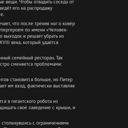
е вещи. Чтобы отвадить соседа от
ведёт его на распродажу
ё.
ает, что после трения ног о ковёр
супергероем по имени «Человек-
о выходок и решает убрать из
VIII века, который удаётся
нный семейный ресторан. Так
ыстро сменяется проблемами:
тов становится больше, но Питер
ает им вход, фактически выставляя
ся в гигантского робота из
ащищать своё заведение с крыши, и
о столкнувшись с ограничениями