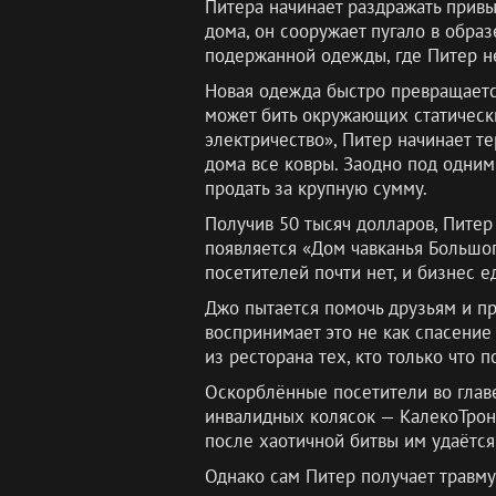
Питера начинает раздражать привы
дома, он сооружает пугало в образ
подержанной одежды, где Питер н
Новая одежда быстро превращается
может бить окружающих статически
электричество», Питер начинает т
дома все ковры. Заодно под одним
продать за крупную сумму.
Получив 50 тысяч долларов, Питер
появляется «Дом чавканья Большог
посетителей почти нет, и бизнес е
Джо пытается помочь друзьям и пр
воспринимает это не как спасение 
из ресторана тех, кто только что п
Оскорблённые посетители во главе
инвалидных колясок — КалекоТрона
после хаотичной битвы им удаётся
Однако сам Питер получает травму