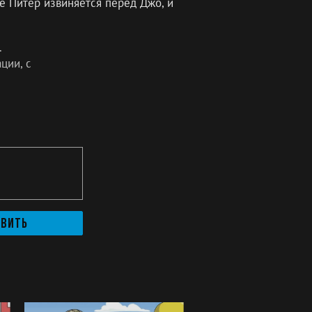
ге Питер извиняется перед Джо, и
.
ции, с
авить