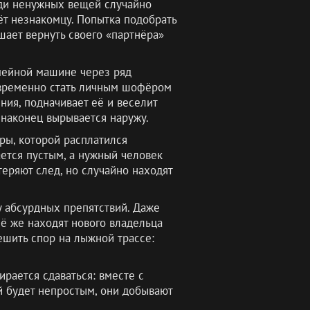
еди ненужных вещей случайно
т незнакомцу. Попытка подобрать
ает вернуть своего «партнёра»
мейной машине через ряд
г временно стать личным шофёром
ния, подначивает её и веселит
 наконец вырывается наружу.
ры, которой расплатился
ается пустым, а нужный человек
теряют след, но случайно находят
у абсурдных препятствий. Даже
сё же находят нового владельца
ешить спор на лыжной трассе:
рается сдаваться: вместе с
й будет непростым, они добывают