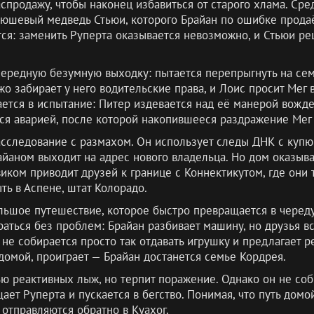
продажу, чтобы наконец избавиться от старого хлама. Ср
юшевый медведь Стьюи, которого Брайан по ошибке продаё
я: заменить Руперта оказывается невозможно, и Стьюи реш
чередную безумную выходку: пытается перепрыгнуть на се
Джо забирает у него водительские права, и Лоис просит Ме
ается в испытание: Питер издевается над её манерой вожде
ется аварией, после которой накопившееся раздражение Мег
сследование с размахом. Он использует следы ДНК с купю
райаном выходит на адрес нового владельца. Но дом оказыв
виком приводит друзей к границе с Коннектикутом, где они 
ть в Аспене, штат Колорадо.
льшое путешествие, которое быстро превращается в черед
раться без проблем: Брайан разбивает машину, но друзья в
не собирается просто так отдавать игрушку и предлагает р
домой, проиграет — Брайан достанется семье Кордрея.
ю реактивных лыж, но терпит поражение. Однако он не соби
т Руперта и пускается в бегство. Понимая, что путь домо
отправляются обратно в Куахог.