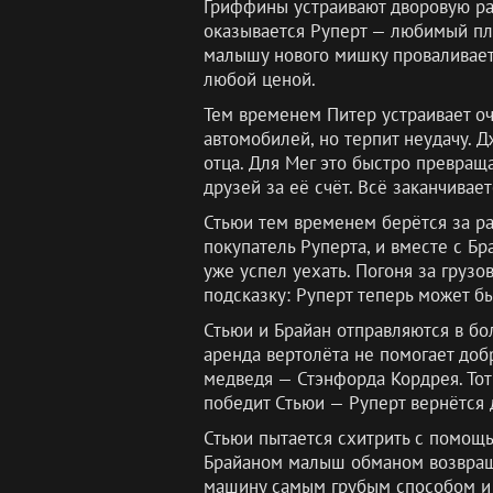
Гриффины устраивают дворовую рас
оказывается Руперт — любимый пл
малышу нового мишку проваливаетс
любой ценой.
Тем временем Питер устраивает о
автомобилей, но терпит неудачу. 
отца. Для Мег это быстро превращ
друзей за её счёт. Всё заканчива
Стьюи тем временем берётся за ра
покупатель Руперта, и вместе с Б
уже успел уехать. Погоня за грузо
подсказку: Руперт теперь может бы
Стьюи и Брайан отправляются в бо
аренда вертолёта не помогает доб
медведя — Стэнфорда Кордрея. Тот 
победит Стьюи — Руперт вернётся 
Стьюи пытается схитрить с помощь
Брайаном малыш обманом возвращае
машину самым грубым способом и 