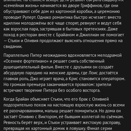
«семейная жизнь» начинается во дворе Гриффинов, где они
обустраивают себе дом из картонной коробки, а церемонию
проводит Руперт. Однако романтика быстро исчезает: вместо
идиллии молодожёны всё чаще спорят, ревнуют и ведут себя
как взрослая пара, застрявшая в бытовых претензиях. Даже
поход в ресторан вместе с Брайаном и Джиллиан не помогает
— Стьюи и Оливия продолжают выяснять отношения прямо на
свидании.
Параллельно Питер неожиданно вдохновляется мелодрамой
«Осеннее фортепиано» и решает снять собственный
душещипательный фильм. Вместе с друзьями он создаёт
абсурдную пародию на женские драмы, где Лоис достаётся
главная роль, Джо играет врача, а Крис становится оператором.
Но громкая премьера заканчивается провалом: зрители
встречают творение Питера без особого восторга.
Когда Брайан объясняет Стьюи, что его брак с Оливией
подозрительно похож на настоящую взрослую жизнь со всеми
её разочарованиями, малыш решает помириться. Но дома он
застаёт Оливию с Виктором, её бывшим коллегой по съёмкам.
Ревность берёт верх, и Стьюи устраивает жестокую расправу,
превращая их картонный домик в ловушку. Финал серии