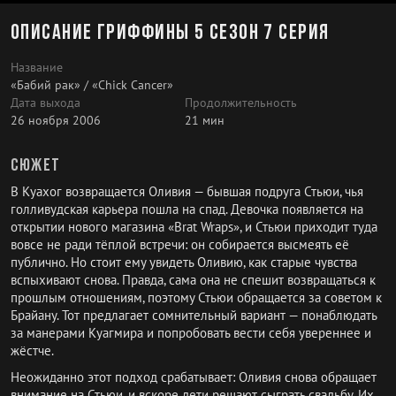
Описание Гриффины 5 сезон 7 серия
Название
«Бабий рак» / «Chick Cancer»
Дата выхода
Продолжительность
26 ноября 2006
21 мин
Сюжет
В Куахог возвращается Оливия — бывшая подруга Стьюи, чья
голливудская карьера пошла на спад. Девочка появляется на
открытии нового магазина «Brat Wraps», и Стьюи приходит туда
вовсе не ради тёплой встречи: он собирается высмеять её
публично. Но стоит ему увидеть Оливию, как старые чувства
вспыхивают снова. Правда, сама она не спешит возвращаться к
прошлым отношениям, поэтому Стьюи обращается за советом к
Брайану. Тот предлагает сомнительный вариант — понаблюдать
за манерами Куагмира и попробовать вести себя увереннее и
жёстче.
Неожиданно этот подход срабатывает: Оливия снова обращает
внимание на Стьюи, и вскоре дети решают сыграть свадьбу. Их