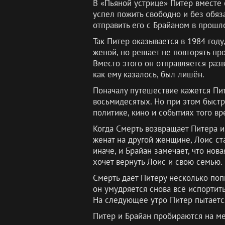
В «Пьяной устрице» Питер вместе 
успел пожить свободно и без обяза
отправить его с Брайаном в прошло
Так Питер оказывается в 1984 году
женой, но решает не повторять про
Вместо этого он отправляется раз
как ему казалось, был лишён.
Поначалу путешествие кажется Пит
восьмидесятых. Но при этом быстр
политике, кино и событиях того в
Когда Смерть возвращает Питера и
женат на другой женщине, Лоис ста
иначе, и Брайан замечает, что нов
хочет вернуть Лоис и свою семью.
Смерть даёт Питеру несколько поп
он умудряется снова всё испортить
На следующее утро Питер пытается
Питер и Брайан пробираются на ме