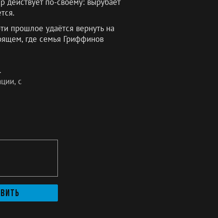
ер действует по-своему: вырубает
тся.
ти прошлое удаётся вернуть на
тоящем, где семья Гриффинов
.
ции, с
авить